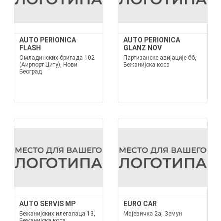
AUTO PERIONICA
AUTO PERIONICA
FLASH
GLANZ NOV
Омладинских бригада 102
Партизанске авијације бб,
(Аирпорт Цитy), Нови
Бежанијска коса
Београд
AUTO SERVIS MP
EURO CAR
Бежанијских илегалаца 13,
Мајевичка 2а, Земун
Бежанијска коса