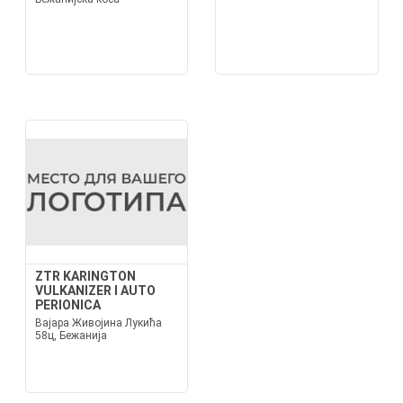
ZTR KARINGTON
VULKANIZER I AUTO
PERIONICA
Вајара Живојина Лукића
58ц, Бежанија