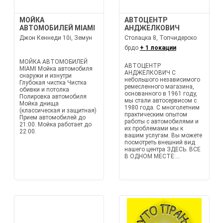
МОЙКА
АВТОЦЕНТР
АВТОМОБИЛЕЙ MIAMI
АНДЖЕЛКОВИЧ
Джон Кеннеди 10i, Земун
Столацка 8, Топчидерско
брдо
+ 1 локации
МОЙКА АВТОМОБИЛЕЙ
АВТОЦЕНТР
MIAMI Мойка автомобиля
АНДЖЕЛКОВИЧ С
снаружи и изнутри
небольшого независимого
Глубокая чистка Чистка
ремесленного магазина,
обивки и потолка
основанного в 1961 году,
Полировка автомобиля
мы стали автосервисом с
Мойка днища
1980 года. С многолетним
(классическая и защитная)
практическим опытом
Прием автомобилей до
работы с автомобилями и
21:00. Мойка работает до
их проблемами мы к
22:00.
вашим услугам. Вы можете
посмотреть внешний вид
нашего центра ЗДЕСЬ. ВСЕ
В ОДНОМ МЕСТЕ:...