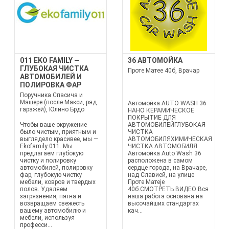
011 EKO FAMILY —
36 АВТОМОЙКА
ГЛУБОКАЯ ЧИСТКА
Проте Матее 40б, Врачар
АВТОМОБИЛЕЙ И
ПОЛИРОВКА ФАР
Поручника Спасича и
Машере (после Макси, ряд
Автомойка AUTO WASH 36
гаражей), Юлино Брдо
НАНО КЕРАМИЧЕСКОЕ
ПОКРЫТИЕ ДЛЯ
Чтобы ваше окружение
АВТОМОБИЛЕЙГЛУБОКАЯ
было чистым, приятным и
ЧИСТКА
выглядело красивее, мы —
АВТОМОБИЛЯХИМИЧЕСКАЯ
Ekofamily 011. Мы
ЧИСТКА АВТОМОБИЛЯ
предлагаем глубокую
Автомойка Auto Wash 36
чистку и полировку
расположена в самом
автомобилей, полировку
сердце города, на Врачаре,
фар, глубокую чистку
над Славией, на улице
мебели, ковров и твердых
Проте Матеје
полов. Удаляем
40б.СМОТРЕТЬ ВИДЕО Вся
загрязнения, пятна и
наша работа основана на
возвращаем свежесть
высочайших стандартах
вашему автомобилю и
кач...
мебели, используя
професси...