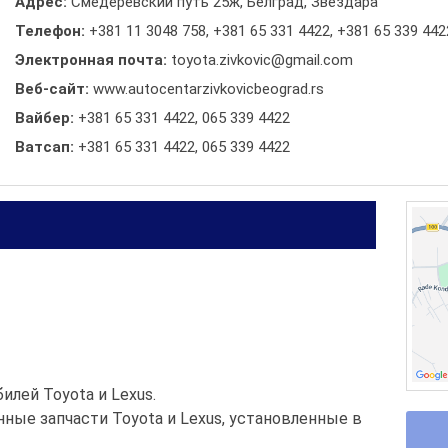
Адрес:
Смедеревский путь 25ж, Белград, Звездара
Телефон:
+381 11 3048 758
,
+381 65 331 4422
,
+381 65 339 442
Электронная почта:
toyota.zivkovic@gmail.com
Веб-сайт:
www.autocentarzivkovicbeograd.rs
Вайбер:
+381 65 331 4422, 065 339 4422
Ватсап:
+381 65 331 4422, 065 339 4422
лей Toyota и Lexus.
нные запчасти Toyota и Lexus, установленные в