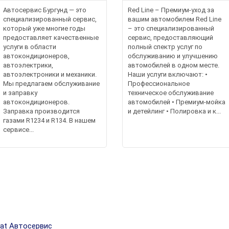
Автосервис Бургунд — это
Red Line – Премиум-уход за
специализированный сервис,
вашим автомобилем Red Line
который уже многие годы
– это специализированный
предоставляет качественные
сервис, предоставляющий
услуги в области
полный спектр услуг по
автокондиционеров,
обслуживанию и улучшению
автоэлектрики,
автомобилей в одном месте.
автоэлектроники и механики.
Наши услуги включают: •
Мы предлагаем обслуживание
Профессиональное
и заправку
техническое обслуживание
автокондиционеров.
автомобилей • Премиум-мойка
Заправка производится
и детейлинг • Полировка и к...
газами R1234 и R134. В нашем
сервисе...
iat Автосервис