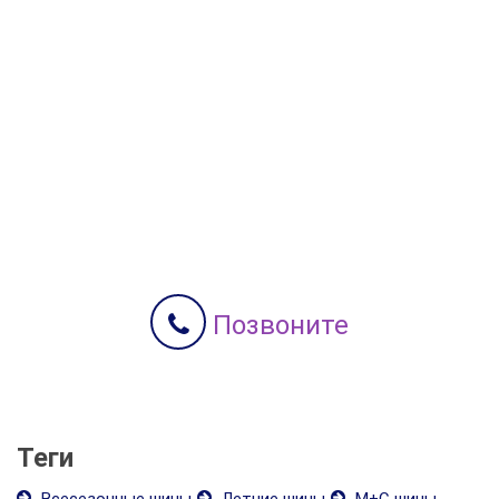
Позвоните
Теги
Всесезонные шины
Летние шины
М+С шины