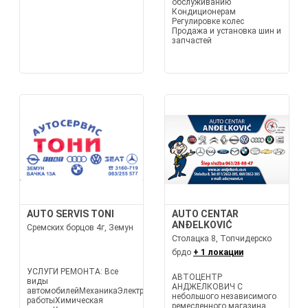
обслуживанию
Кондиционерам
Регулировке колес
Продажа и установка шин и
запчастей
AUTO SERVIS TONI
AUTO CENTAR
ANĐELKOVIĆ
Сремских борцов 4г, Земун
Столацка 8, Топчидерско
брдо
+ 1 локации
УСЛУГИ РЕМОНТА: Все
АВТОЦЕНТР
виды
АНДЖЕЛКОВИЧ С
автомобилейМеханикаЭлектротехнические
небольшого независимого
работыХимическая
ремесленного магазина,