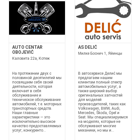
AUTO CENTAR
AS DELIĆ
OBOJEVIĆ
Милке Боснич 1, Яйинцы
Каловита 22а, Котеж
На протяжении двух с
В автосервисе Делиć мы
половиной десятилетий мы
предлагаем нашим
посвящаем себя своей
клиентам полный спектр
деятельности, которая
автомобильных услуг, а
включает в себя
также широкий выбор
обслуживание и
оригинальных запчастей
техническое обслуживание
для моделей
автомобилей, т.е. моторных
производителей, таких как
транспортных средств.
Volkswagen, BMW, Audi,
Наши главные
Mercedes, Škoda, Opel и
характеристики — это
Seat. Мы специализируемся
исключительно высокое
на моделях, которые не
качество предоставляемых
обслуживают многие
услуг, конкуренто...
механики, но мы и...