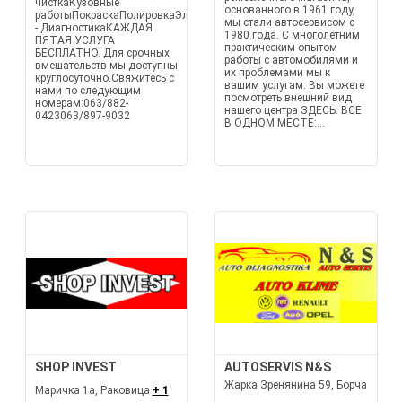
чисткаКузовные
основанного в 1961 году,
работыПокраскаПолировкаЭлектроника
мы стали автосервисом с
- ДиагностикаКАЖДАЯ
1980 года. С многолетним
ПЯТАЯ УСЛУГА
практическим опытом
БЕСПЛАТНО. Для срочных
работы с автомобилями и
вмешательств мы доступны
их проблемами мы к
круглосуточно.Свяжитесь с
вашим услугам. Вы можете
нами по следующим
посмотреть внешний вид
номерам:063/882-
нашего центра ЗДЕСЬ. ВСЕ
0423063/897-9032
В ОДНОМ МЕСТЕ:...
SHOP INVEST
AUTOSERVIS N&S
Жарка Зренянина 59, Борча
Маричка 1а, Раковица
+ 1