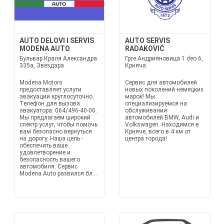
AUTO DELOVI I SERVIS
AUTO SERVIS
MODENA AUTO
RADAKOVIĆ
Бульвар Краля Александра
Грге Андрияновица 1.deo 6,
335а, Звездара
Крняча
Modena Motors
Сервис для автомобилей
предоставляет услуги
новых поколений немецких
эвакуации круглосуточно.
марок! Мы
Телефон для вызова
специализируемся на
эвакуатора: 064/496-40-00.
обслуживании
Мы предлагаем широкий
автомобилей BMW, Audi и
спектр услуг, чтобы помочь
Volkswagen. Находимся в
вам безопасно вернуться
Крняче, всего в 4 км от
на дорогу. Наша цель -
центра города!
обеспечить ваше
удовлетворение и
безопасность вашего
автомобиля. Сервис
Modena Auto развился бл...