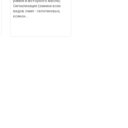
ремня и моторного масла)
Сигнализация (замена всех
видов ламп - галогеновых,
ксенон...