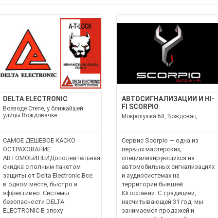
DELTA ELECTRONIC
АВТОСИГНАЛИЗАЦИИ И HI-
FI SCORPIO
Воеводе Степе, у ближайшей
улицы Вождовачке
Мокролушка 68, Вождовац
САМОЕ ДЕШЕВОЕ КАСКО
Сервис Scorpio — одна из
ОСТРАХОВАНИЕ
первых мастерских,
АВТОМОБИЛЕЙДополнительная
специализирующихся на
скидка с полным пакетом
автомобильных сигнализациях
защиты от Delta Electronic.Все
и аудиосистемах на
в одном месте, быстро и
территории бывшей
эффективно. Системы
Югославии. С традицией,
безопасности DELTA
насчитывающей 31 год, мы
ELECTRONIC В эпоху
занимаемся продажей и