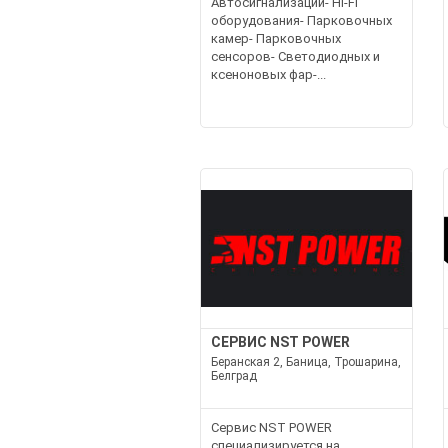
Автосигнализаций- Hi-Fi
оборудования- Парковочных
камер- Парковочных
сенсоров- Светодиодных и
ксеноновых фар-...
СЕРВИС NST POWER
Беранская 2, Баница, Трошарина,
Белград
Сервис NST POWER
специализируется на