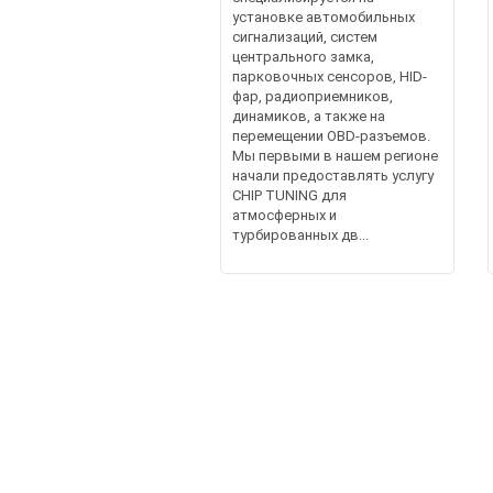
установке автомобильных
сигнализаций, систем
центрального замка,
парковочных сенсоров, HID-
фар, радиоприемников,
динамиков, а также на
перемещении OBD-разъемов.
Мы первыми в нашем регионе
начали предоставлять услугу
CHIP TUNING для
атмосферных и
турбированных дв...