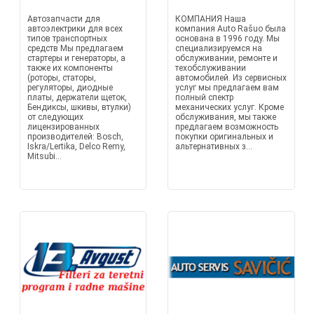
Автозапчасти для
КОМПАНИЯ Наша
автоэлектрики для всех
компания Auto Rašuo была
типов транспортных
основана в 1996 году. Мы
средств Мы предлагаем
специализируемся на
стартеры и генераторы, а
обслуживании, ремонте и
также их компоненты
техобслуживании
(роторы, статоры,
автомобилей. Из сервисных
регуляторы, диодные
услуг мы предлагаем вам
платы, держатели щеток,
полный спектр
Бендиксы, шкивы, втулки)
механических услуг. Кроме
от следующих
обслуживания, мы также
лицензированных
предлагаем возможность
производителей: Bosch,
покупки оригинальных и
Iskra/Lertika, Delco Remy,
альтернативных з...
Mitsubi...