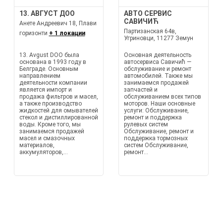
13. АВГУСТ ДОО
АВТО СЕРВИС
САВИЧИЋ
Анете Андреевич 18, Плави
Партизанская 64в,
горизонти
+ 1 локации
Угриновци, 11277 Земун
13. Avgust DOO была
Основная деятельность
основана в 1993 году в
автосервиса Савичић —
Белграде. Основным
обслуживание и ремонт
направлением
автомобилей. Также мы
деятельности компании
занимаемся продажей
является импорт и
запчастей и
продажа фильтров и масел,
обслуживанием всех типов
а также производство
моторов. Наши основные
жидкостей для омывателей
услуги: Обслуживание,
стекол и дистиллированной
ремонт и поддержка
воды. Кроме того, мы
рулевых систем
занимаемся продажей
Обслуживание, ремонт и
масел и смазочных
поддержка тормозных
материалов,
систем Обслуживание,
аккумуляторов,...
ремонт...