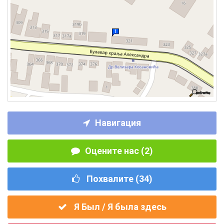
Навигация
Оцените нас (2)
Похвалите (
34
)
Я Был / Я была здесь