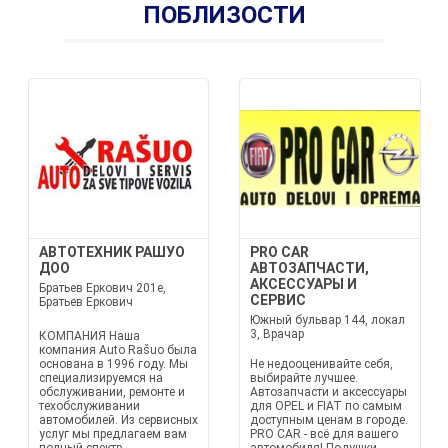
ПОБЛИЗОСТИ
АВТОТЕХНИК РАШУО
PRO CAR
ДОО
АВТОЗАПЧАСТИ,
АКСЕССУАРЫ И
Братьев Еркович 201е,
СЕРВИС
Братьев Еркович
Южный бульвар 144, локал
3, Врачар
КОМПАНИЯ Наша
компания Auto Rašuo была
основана в 1996 году. Мы
Не недооценивайте себя,
специализируемся на
выбирайте лучшее.
обслуживании, ремонте и
Автозапчасти и аксессуары
техобслуживании
для OPEL и FIAT по самым
автомобилей. Из сервисных
доступным ценам в городе.
услуг мы предлагаем вам
PRO CAR - всё для вашего