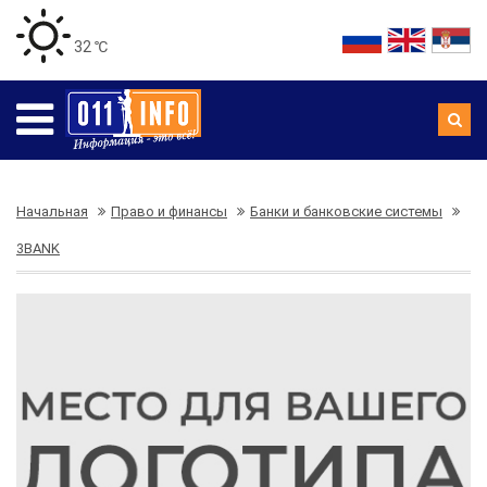
32 ℃
Начальная
Право и финансы
Банки и банковские системы
3BANK