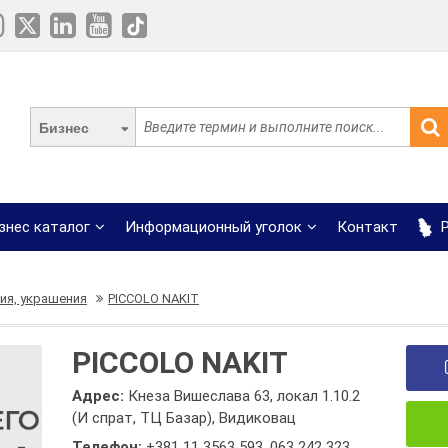
Бизнес
знес каталог
Информационный уголок
Контакт
Р
ия, украшения
PICCOLO NAKIT
PICCOLO NAKIT
Адрес:
Кнеза Вишеслава 63, локал 1.10.2
(И спрат, ТЦ Базар), Видиковац
Телефон:
+381 11 3563 593
,
063 242 323