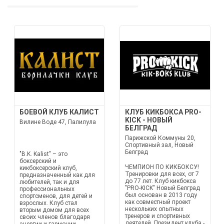
БОЕВОЙ КЛУБ КАЛИСТ
КЛУБ КИКБОКСА PRO-
KICK - НОВЫЙ
Вилине Воде 47, Палилула
БЕЛГРАД
Парижской Коммуны 20,
Спортивный зал, Новый
Белград
"B.K. Kalist" – это
боксерский и
ЧЕМПИОН ПО КИКБОКСУ!
кикбоксерский клуб,
Тренировки для всех, от 7
предназначенный как для
до 77 лет. Клуб кикбокса
любителей, так и для
"PRO-KICK" Новый Белград
профессиональных
был основан в 2013 году
спортсменов, для детей и
как совместный проект
взрослых. Клуб стал
нескольких опытных
вторым домом для всех
тренеров и спортивных
своих членов благодаря
деятелей. Президент клуба -