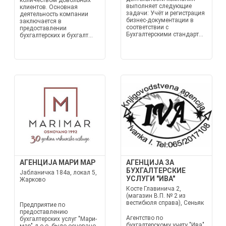
количеством довольных
выполняет следующие
клиентов. Основная
задачи: Учёт и регистрация
деятельность компании
бизнес-документации в
заключается в
соответствии с
предоставлении
Бухгалтерскими стандарт...
бухгалтерских и бухгалт...
АГЕНЦИЈА МАРИ МАР
АГЕНЦИЈА ЗА
БУХГАЛТЕРСКИЕ
Јабланичка 184а, локал 5,
УСЛУГИ "ИВА"
Жарково
Косте Главинича 2,
(магазин В.П. № 2 из
вестибюля справа), Сеньяк
Предприятие по
предоставлению
Агентство по
бухгалтерских услуг "Мари-
бухгалтерскому учету "Ива"