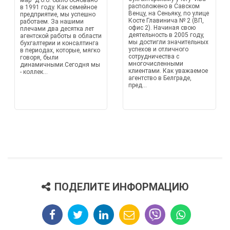
мар" д.о.о. было основано
расположено в Савском
в 1991 году. Как семейное
Венцу, на Сеньяку, по улице
предприятие, мы успешно
Косте Главинича № 2 (ВП,
работаем. За нашими
офис 2). Начиная свою
плечами два десятка лет
деятельность в 2005 году,
агентской работы в области
мы достигли значительных
бухгалтерии и консалтинга
успехов и отличного
в периодах, которые, мягко
сотрудничества с
говоря, были
многочисленными
динамичными.Сегодня мы
клиентами. Как уважаемое
- коллек...
агентство в Белграде,
пред...
ПОДЕЛИТЕ ИНФОРМАЦИЮ