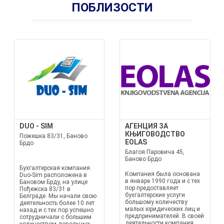
ПОБЛИЗОСТИ
DUO - SIM
АГЕНЦИЯ ЗА
КЊИГОВОДСТВО
Пожешка 83/31, Баново
EOLAS
Брдо
Благоя Паровича 45,
Баново Брдо
Бухгалтерская компания
Компания была основана
Duo-Sim расположена в
в январе 1990 года и с тех
Бановом Брду, на улице
пор предоставляет
Пођежска 83/31 в
бухгалтерские услуги
Белграде. Мы начали свою
большому количеству
деятельность более 10 лет
малых юридических лиц и
назад и с тех пор успешно
предпринимателей. В своей
сотрудничали с большим
деятельности компания