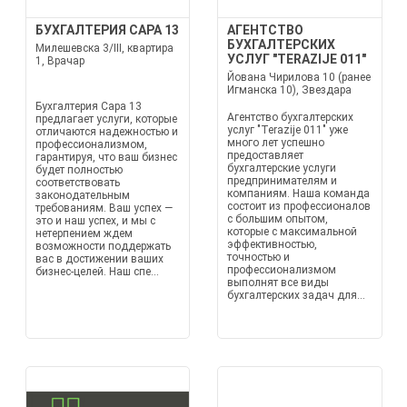
БУХГАЛТЕРИЯ САРА 13
АГЕНТСТВО
БУХГАЛТЕРСКИХ
Милешевска 3/III, квартира
УСЛУГ "TERAZIJE 011"
1, Врачар
Йована Чирилова 10 (ранее
Игманска 10), Звездара
Бухгалтерия Сара 13
Агентство бухгалтерских
предлагает услуги, которые
услуг "Terazije 011" уже
отличаются надежностью и
много лет успешно
профессионализмом,
предоставляет
гарантируя, что ваш бизнес
бухгалтерские услуги
будет полностью
предпринимателям и
соответствовать
компаниям. Наша команда
законодательным
состоит из профессионалов
требованиям. Ваш успех —
с большим опытом,
это и наш успех, и мы с
которые с максимальной
нетерпением ждем
эффективностью,
возможности поддержать
точностью и
вас в достижении ваших
профессионализмом
бизнес-целей. Наш спе...
выполнят все виды
бухгалтерских задач для...