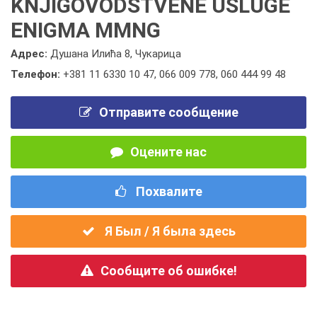
KNJIGOVODSTVENE USLUGE
ENIGMA MMNG
Адрес:
Душана Илића 8, Чукарица
Телефон:
+381 11 6330 10 47
,
066 009 778
,
060 444 99 48
Отправите сообщение
Оцените нас
Похвалите
Я Был / Я была здесь
Сообщите об ошибке!