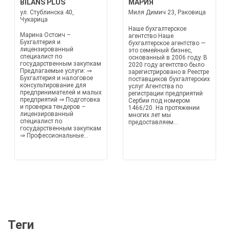
BILANS PLUS
МАРИЯ
ул. Стублинска 40,
Миля Димич 23, Раковица
Чукарица
Наше бухгалтерское
Марина Остоич –
агентство Наше
Бухгалтерия и
бухгалтерское агентство —
лицензированный
это семейный бизнес,
специалист по
основанный в 2006 году. В
государственным закупкам
2020 году агентство было
Предлагаемые услуги: ⇒
зарегистрировано в Реестре
Бухгалтерия и налоговое
поставщиков бухгалтерских
консультирование для
услуг Агентства по
предпринимателей и малых
регистрации предприятий
предприятий ⇒ Подготовка
Сербии под номером
и проверка тендеров –
1466/20. На протяжении
лицензированный
многих лет мы
специалист по
предоставляем...
государственным закупкам
⇒ Профессиональные...
Теги