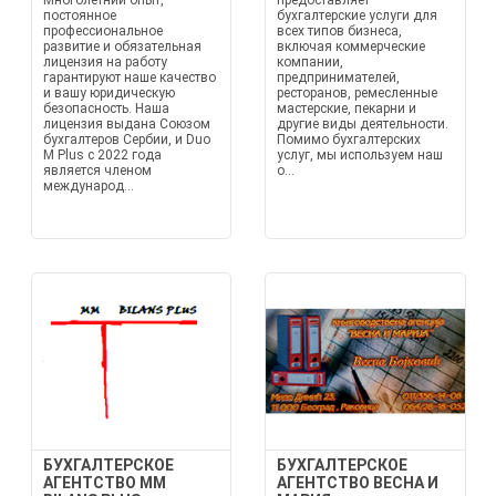
Многолетний опыт,
предоставляет
постоянное
бухгалтерские услуги для
профессиональное
всех типов бизнеса,
развитие и обязательная
включая коммерческие
лицензия на работу
компании,
гарантируют наше качество
предпринимателей,
и вашу юридическую
ресторанов, ремесленные
безопасность. Наша
мастерские, пекарни и
лицензия выдана Союзом
другие виды деятельности.
бухгалтеров Сербии, и Duo
Помимо бухгалтерских
M Plus с 2022 года
услуг, мы используем наш
является членом
о...
международ...
БУХГАЛТЕРСКОЕ
БУХГАЛТЕРСКОЕ
АГЕНТСТВО MM
АГЕНТСТВО ВЕСНА И