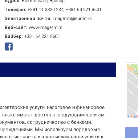
Адрес:
Бокељска 5, Врачар
Телефон:
+381 11 3820 234
,
+381 64 221 8601
Электронная почта:
imagetm@eunet.rs
Веб-сайт:
www.imagetm.rs
Вайбер:
+381 64 221 8601
хгалтерские услуги, налоговое и финансовое
 также имеют доступ к следующим услугам:
окументов, сотрудничество с банками,
 учреждениями. Мы используем передовые
ую отчетность и адаптируем наши услуги к