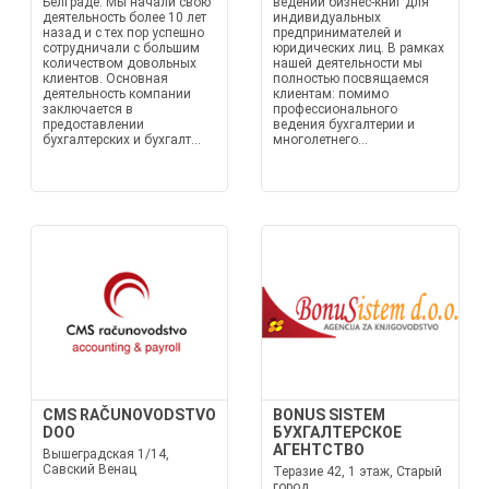
Белграде. Мы начали свою
ведении бизнес-книг для
деятельность более 10 лет
индивидуальных
назад и с тех пор успешно
предпринимателей и
сотрудничали с большим
юридических лиц. В рамках
количеством довольных
нашей деятельности мы
клиентов. Основная
полностью посвящаемся
деятельность компании
клиентам: помимо
заключается в
профессионального
предоставлении
ведения бухгалтерии и
бухгалтерских и бухгалт...
многолетнего...
CMS RAČUNOVODSTVO
BONUS SISTEM
DOO
БУХГАЛТЕРСКОЕ
АГЕНТСТВО
Вышеградская 1/14,
Савский Венац
Теразие 42, 1 этаж, Старый
город