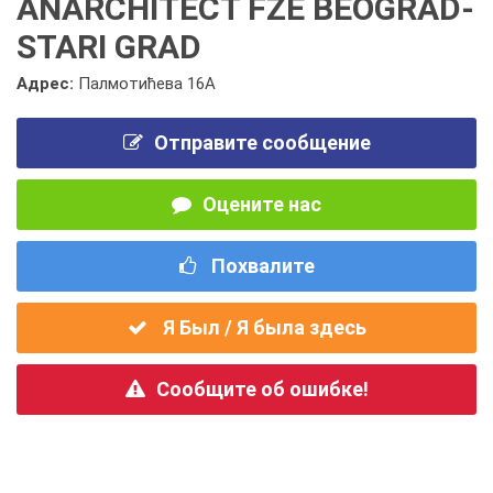
ANARCHITECT FZE BEOGRAD-
STARI GRAD
Адрес:
Палмотићева 16А
Отправите сообщение
Оцените нас
Похвалите
Я Был / Я была здесь
Сообщите об ошибке!