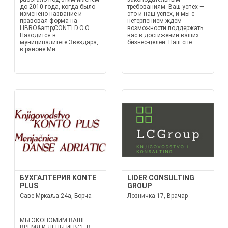
до 2010 года, когда было
требованиям. Ваш успех —
изменено название и
это и наш успех, и мы с
правовая форма на
нетерпением ждем
LIBRO&amp;CONTI D.O.O.
возможности поддержать
Находится в
вас в достижении ваших
муниципалитете Звездара,
бизнес-целей. Наш спе...
в районе Ми...
БУХГАЛТЕРИЯ KONTE
LIDER CONSULTING
PLUS
GROUP
Саве Мркаља 24а, Борча
Лозничка 17, Врачар
МЫ ЭКОНОМИМ ВАШЕ
ВРЕМЯ И ДЕНЬГИ! ВСЁ В