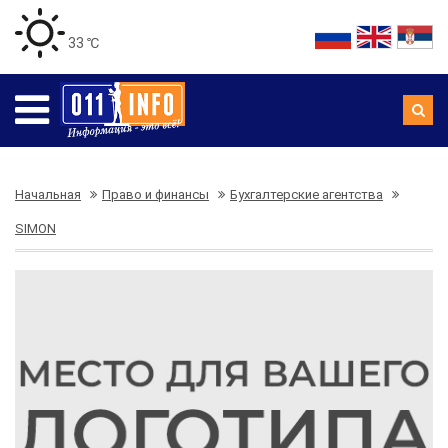
33 ℃
Начальная
Право и финансы
Бухгалтерские агентства
SIMON