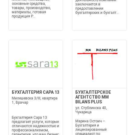
деятельность компании
основные средства,
заключается в
товары, производство,
предоставлении
материалы, готовая
бухгалтерских и бухгалт...
продукция Р...
БУХГАЛТЕРИЯ САРА 13
БУХГАЛТЕРСКОЕ
АГЕНТСТВО MM
Милешевска 3/III, квартира
BILANS PLUS
1, Врачар
ул. Стублинска 40,
Чукарица
Бухгалтерия Сара 13
Марина Остоич –
предлагает услуги, которые
Бухгалтерия и
отличаются надежностью и
лицензированный
профессионализмом,
специалист по
гарантируя, что ваш бизнес