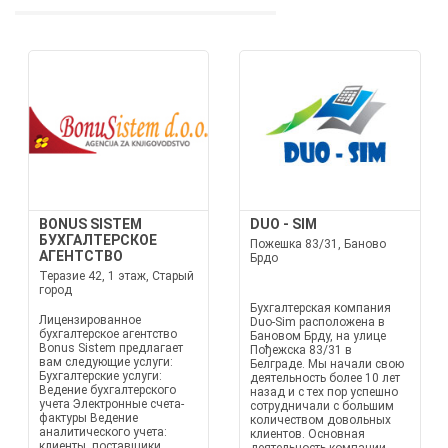
BONUS SISTEM
DUO - SIM
БУХГАЛТЕРСКОЕ
Пожешка 83/31, Баново
АГЕНТСТВО
Брдо
Теразие 42, 1 этаж, Старый
город
Бухгалтерская компания
Лицензированное
Duo-Sim расположена в
бухгалтерское агентство
Бановом Брду, на улице
Bonus Sistem предлагает
Пођежска 83/31 в
вам следующие услуги:
Белграде. Мы начали свою
Бухгалтерские услуги:
деятельность более 10 лет
Ведение бухгалтерского
назад и с тех пор успешно
учета Электронные счета-
сотрудничали с большим
фактуры Ведение
количеством довольных
аналитического учета:
клиентов. Основная
клиенты, поставщики,