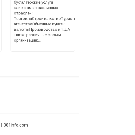
бухгалтерские услуги
клиентам из различных
отраслей:
ТорговляСтроительствоТуристические
агентстваОбменные пункты
валютыПроизводство и т.д.А
также различные формы
организации:...
381info.com