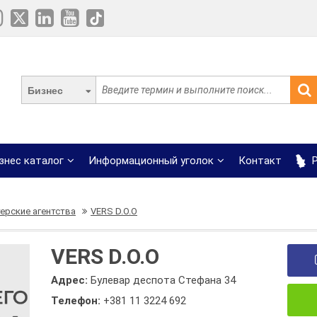
Бизнес
знес каталог
Информационный уголок
Контакт
Р
терские агентства
VERS D.O.O
VERS D.O.O
Адрес:
Булевар деспота Стефана 34
Телефон:
+381 11 3224 692