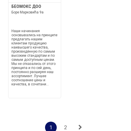
БЕОМОКС ДОО
Боре Марковића 9а
Наши начинания
основывались на принципе
предлагать нашим
клиентам продукцию
наивысшего качества,
произведённую по самым
высоким стандартам и по
самым доступным ценам.
Мы не отказались от этого
принципа и по сей день,
постоянно расширяя наш
ассортимент. Лучшее
соотношение цены и
качества, в сочетани...
1
2