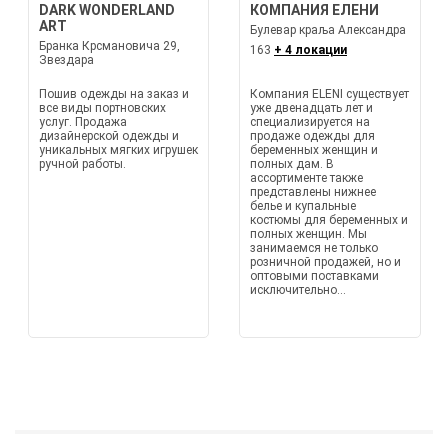
DARK WONDERLAND
КОМПАНИЯ ЕЛЕНИ
ART
Булевар краља Александра
Бранка Крсмановича 29,
163
+ 4 локации
Звездара
Пошив одежды на заказ и
Компания ELENI существует
все виды портновских
уже двенадцать лет и
услуг. Продажа
специализируется на
дизайнерской одежды и
продаже одежды для
уникальных мягких игрушек
беременных женщин и
ручной работы.
полных дам. В
ассортименте также
представлены нижнее
белье и купальные
костюмы для беременных и
полных женщин. Мы
занимаемся не только
розничной продажей, но и
оптовыми поставками
исключительно...