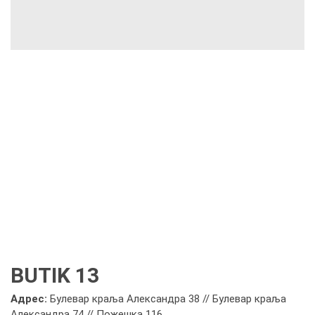
BUTIK 13
Адрес:
Булевар краља Александра 38 // Булевар краља
Александра 74 // Пожешка 116