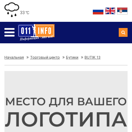
33 ℃
Начальная
Торговый центр
Бутики
BUTIK 13