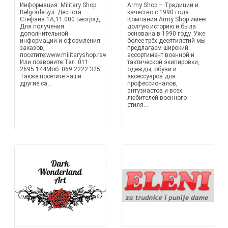
Информация: Military Shop
Army Shop – Традиции и
BelgradeБул. Деспота
качество с 1990 года
Стефана 1А,11.000 Београд
Компания Army Shop имеет
Для получения
долгую историю и была
дополнительной
основана в 1990 году. Уже
информации и оформления
более трёх десятилетий мы
заказов,
предлагаем широкий
посетите:www.militaryshop.rswww.militaria.rswww.militaryshop.bawww.mi
ассортимент военной и
Или позвоните:Тел. 011
тактической экипировки,
2695 144Моб. 069 2222 325
одежды, обуви и
Также посетите наши
аксессуаров для
другие са...
профессионалов,
энтузиастов и всех
любителей военного
стиля...