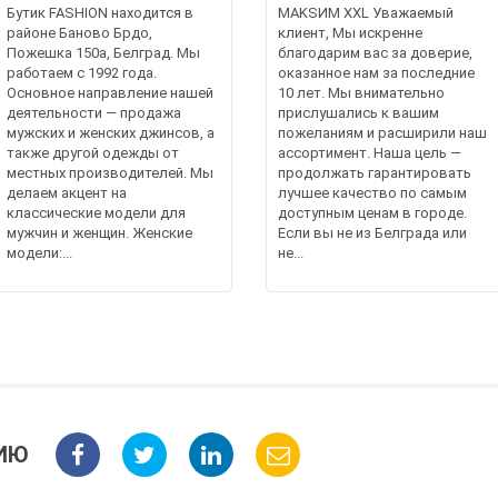
Бутик FASHION находится в
МАKSИМ XXL Уважаемый
районе Баново Брдо,
клиент, Мы искренне
Пожешка 150а, Белград. Мы
благодарим вас за доверие,
работаем с 1992 года.
оказанное нам за последние
Основное направление нашей
10 лет. Мы внимательно
деятельности — продажа
прислушались к вашим
мужских и женских джинсов, а
пожеланиям и расширили наш
также другой одежды от
ассортимент. Наша цель —
местных производителей. Мы
продолжать гарантировать
делаем акцент на
лучшее качество по самым
классические модели для
доступным ценам в городе.
мужчин и женщин. Женские
Если вы не из Белграда или
модели:...
не...
ИЮ