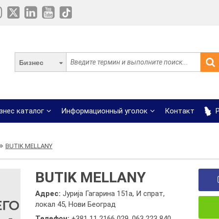
Бизнес
знес каталог
Информационный уголок
Контакт
Р
BUTIK MELLANY
BUTIK MELLANY
Адрес:
Јурија Гагарина 151а, И спрат,
локал 45, Нови Београд
Телефон:
+381 11 2166 029
,
063 223 840