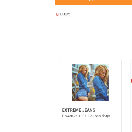
EXTREME JEANS
Пожешка 138а, Баново брдо