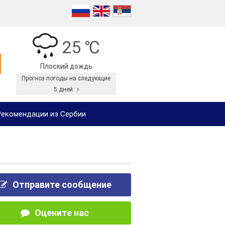
25 ℃
Плоский дождь
Прогноз погоды на следующие
5 дней
екомендации из Сербии
Отправите сообщение
Оцените нас