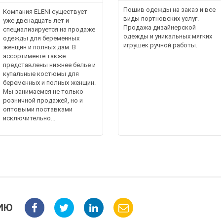
Пошив одежды на заказ и все
Компания ELENI существует
виды портновских услуг.
уже двенадцать лет и
Продажа дизайнерской
специализируется на продаже
одежды и уникальных мягких
одежды для беременных
игрушек ручной работы.
женщин и полных дам. В
ассортименте также
представлены нижнее белье и
купальные костюмы для
беременных и полных женщин.
Мы занимаемся не только
розничной продажей, но и
оптовыми поставками
исключительно...
ИЮ