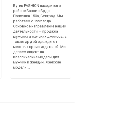
Бутик FASHION находится в
районе Баново Брдо,
Пожешка 150а, Белград. Мы
работаем с 1992 года.
Основное направление нашей
деятельности — продажа
мужских и женских джинсов, а
также другой одежды от
местных производителей. Мы
делаем акцент на
классические модели для
мужчин и женщин. Женские
модели:...