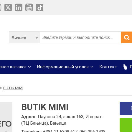
Бизнес
знес каталог
Информационный уголок
Контакт
Р
BUTIK MIMI
BUTIK MIMI
Адрес:
Паунова 24, локал 153, И спрат
(ТЦ Бањица), Бањица
Телефон:
+381 11 6308 617
,
060 396 1428