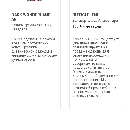
DARK WONDERLAND
BUTICI ELENI
ART
Булевар краља Александра
Бранка Крсмановича 29,
163
+ 4 локации
Звездара
Пошив одежды на заказ и
Компания ELENI существует
все виды портновских
уже двенадцать лет и
услуг. Продажа
специализируется на
дизайнерской одежды и
продаже одежды для
уникальных мягких игрушек
беременных женщин и
ручной работы.
полных дам. В
ассортименте также
представлены нижнее
белье и купальные
костюмы для беременных и
полных женщин. Мы
занимаемся не только
розничной продажей, но и
оптовыми поставками
исключительно...