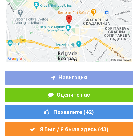
Навигация
Оцените нас
Похвалите (
42
)
Я Был / Я была здесь (
43
)