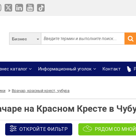
Бизнес
знес каталог
Информационный уголок
Контакт
Р
ики
Врачар, красный крест, чубура
чаре на Красном Кресте в Чуб
ОТКРОЙТЕ ФИЛЬТР
РЯДОМ СО МНОЙ