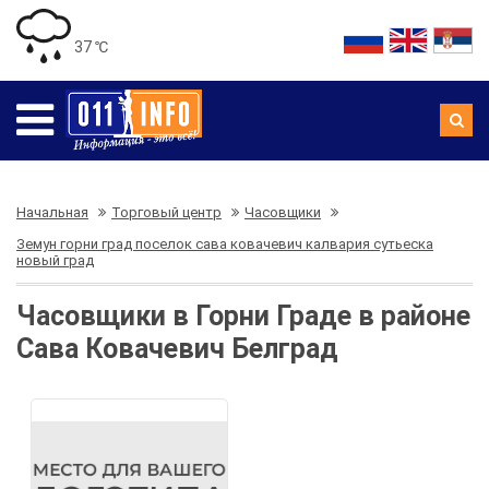
37 ℃
Начальная
Торговый центр
Часовщики
Земун горни град поселок сава ковачевич калвария сутьеска
новый град
Часовщики в Горни Граде в районе
Сава Ковачевич Белград