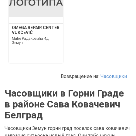
OMEGA REPAIR CENTER
VUKČEVIĆ
Миће Радаковића 4д,
Земун
Возвращение на:
Часовщики
Часовщики в Горни Граде
в районе Сава Ковачевич
Белград
Часовщики Земун горни град поселок сава ковачевич
калвария сутьеска новый град. Они тебе нужны