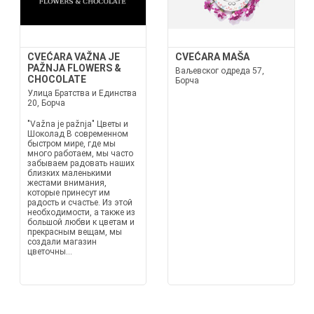
CVEĆARA VAŽNA JE
CVEĆARA MAŠA
PAŽNJA FLOWERS &
Ваљевског одреда 57,
CHOCOLATE
Борча
Улица Братства и Единства
20, Борча
"Važna je pažnja" Цветы и
Шоколад В современном
быстром мире, где мы
много работаем, мы часто
забываем радовать наших
близких маленькими
жестами внимания,
которые принесут им
радость и счастье. Из этой
необходимости, а также из
большой любви к цветам и
прекрасным вещам, мы
создали магазин
цветочны...