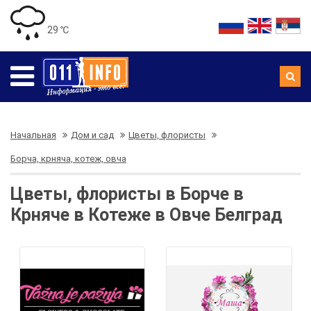
29 ℃
Начальная
Дом и сад
Цветы, флористы
Борча, крняча, котеж, овча
Цветы, флористы в Борче в
Крняче в Котеже в Овче Белград