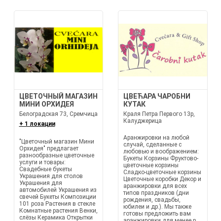
ЦВЕТОЧНЫЙ МАГАЗИН
ЦВЕЋАРА ЧАРОБНИ
МИНИ ОРХИДЕЯ
КУТАК
Белоградская 73, Сремчица
Краля Петра Первого 13р,
Калуджерица
+ 1 локации
Аранжировки на любой
"Цветочный магазин Мини
случай, сделанные с
Орхидея" предлагает
любовью и воображением:
разнообразные цветочные
Букеты Корзины Фруктово-
услуги и товары:
цветочные корзины
Свадебные букеты
Сладко-цветочные корзины
Украшения для столов
Цветочные коробки Декор и
Украшения для
аранжировки для всех
автомобилей Украшения из
типов праздников (дни
свечей Букеты Композиции
рождения, свадьбы,
101 роза Растения в стекле
юбилеи и др.). Мы также
Комнатные растения Венки,
готовы предложить вам
слёзы Керамика Открытки
аранжировки для менее р...