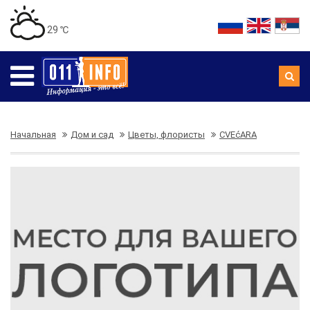
29 ℃
Начальная
Дом и сад
Цветы, флористы
CVEćARA