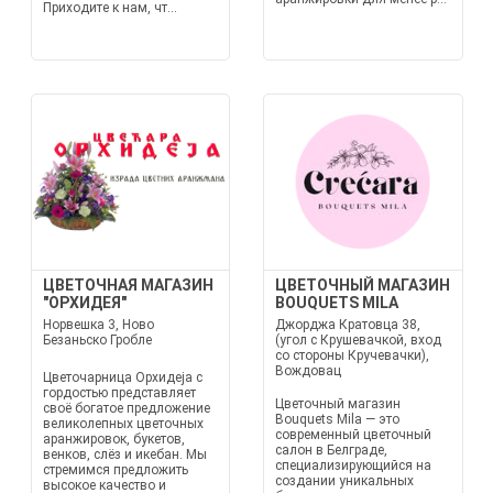
Приходите к нам, чт...
ЦВЕТОЧНАЯ МАГАЗИН
ЦВЕТОЧНЫЙ МАГАЗИН
"ОРХИДЕЯ"
BOUQUETS MILA
Норвешка 3, Ново
Джорджа Кратовца 38,
Безаньско Гробле
(угол с Крушевачкой, вход
со стороны Кручевачки),
Вождовац
Цветочарница Орхидеја с
гордостью представляет
Цветочный магазин
своё богатое предложение
Bouquets Mila — это
великолепных цветочных
современный цветочный
аранжировок, букетов,
салон в Белграде,
венков, слёз и икебан. Мы
специализирующийся на
стремимся предложить
создании уникальных
высокое качество и