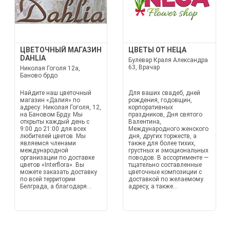
ЦВЕТОЧНЫЙ МАГАЗИН
ЦВЕТЫ ОТ НЕЦА
DAHLIA
Булевар Краля Александра
63, Врачар
Николая Гоголя 12а,
Баново брдо
Найдите наш цветочный
Для ваших свадеб, дней
магазин «Далия» по
рождения, годовщин,
адресу: Николая Гоголя, 12,
корпоративных
на Бановом Брду. Мы
праздников, Дня святого
открыты каждый день с
Валентина,
9:00 до 21:00 для всех
Международного женского
любителей цветов. Мы
дня, других торжеств, а
являемся членами
также для более тихих,
международной
грустных и эмоциональных
организации по доставке
поводов. В ассортименте —
цветов «Interflora». Вы
тщательно составленные
можете заказать доставку
цветочные композиции с
по всей территории
доставкой по желаемому
Белграда, а благодаря...
адресу, а также...