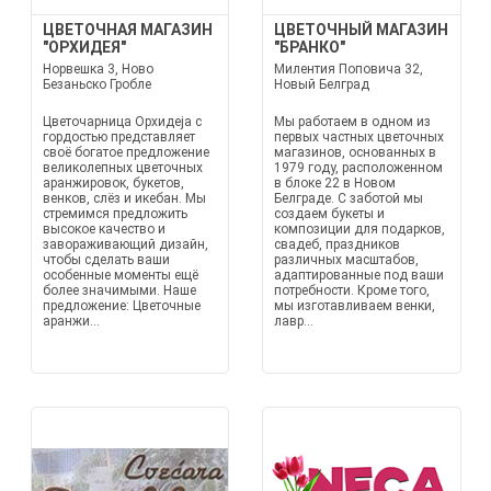
ЦВЕТОЧНАЯ МАГАЗИН
ЦВЕТОЧНЫЙ МАГАЗИН
"ОРХИДЕЯ"
"БРАНКО"
Норвешка 3, Ново
Милентия Поповича 32,
Безаньско Гробле
Новый Белград
Цветочарница Орхидеја с
Мы работаем в одном из
гордостью представляет
первых частных цветочных
своё богатое предложение
магазинов, основанных в
великолепных цветочных
1979 году, расположенном
аранжировок, букетов,
в блоке 22 в Новом
венков, слёз и икебан. Мы
Белграде. С заботой мы
стремимся предложить
создаем букеты и
высокое качество и
композиции для подарков,
завораживающий дизайн,
свадеб, праздников
чтобы сделать ваши
различных масштабов,
особенные моменты ещё
адаптированные под ваши
более значимыми. Наше
потребности. Кроме того,
предложение: Цветочные
мы изготавливаем венки,
аранжи...
лавр...