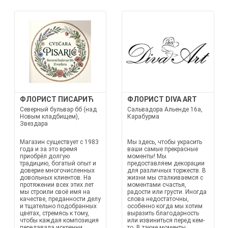
ФЛОРИСТ ПИСАРИЋ
ФЛОРИСТ DIVA ART
Северный бульвар бб (над
Сальвадора Альенде 16а,
Новым кладбищем),
Карабурма
Звездара
Магазин существует с 1983
Мы здесь, чтобы украсить
года и за это время
ваши самые прекрасные
приобрёл долгую
моменты! Мы
традицию, богатый опыт и
предоставляем декорации
доверие многочисленных
для различных торжеств. В
довольных клиентов. На
жизни мы сталкиваемся с
протяжении всех этих лет
моментами счастья,
мы строили своё имя на
радости или грусти. Иногда
качестве, преданности делу
слова недостаточны,
и тщательно подобранных
особенно когда мы хотим
цветах, стремясь к тому,
выразить благодарность
чтобы каждая композиция
или извиниться перед кем-
передавала искренни...
то. В такие моменты...