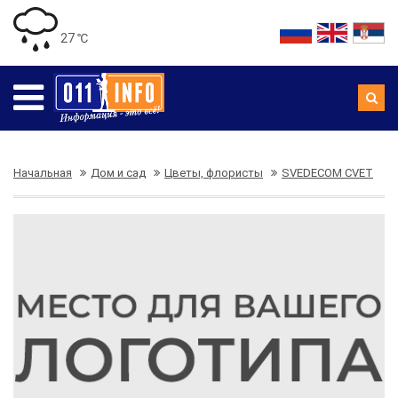
27 ℃
Начальная
Дом и сад
Цветы, флористы
SVEDECOM CVET