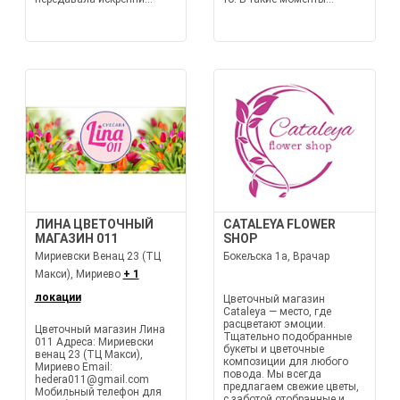
ЛИНА ЦВЕТОЧНЫЙ
CATALEYA FLOWER
МАГАЗИН 011
SHOP
Мириевски Венац 23 (ТЦ
Бокељска 1а, Врачар
Макси), Мириево
+ 1
локации
Цветочный магазин
Cataleya — место, где
расцветают эмоции.
Цветочный магазин Лина
Тщательно подобранные
011 Адреса: Мириевски
букеты и цветочные
венац 23 (ТЦ Макси),
композиции для любого
Мириево Email:
повода. Мы всегда
hedera011@gmail.com
предлагаем свежие цветы,
Мобильный телефон для
с заботой отобранные и