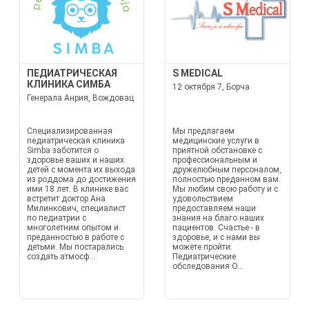
ПЕДИАТРИЧЕСКАЯ
S MEDICAL
КЛИНИКА СИМБА
12 октября 7, Борча
Генерала Анрия, Вождовац
Специализированная
Мы предлагаем
педиатрическая клиника
медицинские услуги в
Simba заботится о
приятной обстановке с
здоровье ваших и наших
профессиональным и
детей с момента их выхода
дружелюбным персоналом,
из роддома до достижения
полностью преданном вам.
ими 18 лет. В клинике вас
Мы любим свою работу и с
встретит доктор Ана
удовольствием
Милинкович, специалист
предоставляем наши
по педиатрии с
знания на благо наших
многолетним опытом и
пациентов. Счастье - в
преданностью в работе с
здоровье, и с нами вы
детьми. Мы постарались
можете пройти:
создать атмосф...
Педиатрические
обследования О...