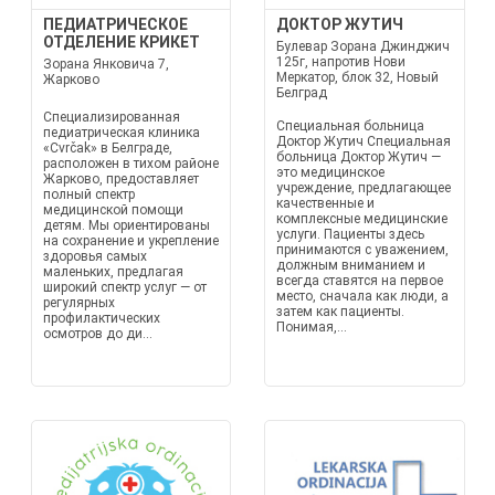
ПЕДИАТРИЧЕСКОЕ
ДОКТОР ЖУТИЧ
ОТДЕЛЕНИЕ КРИКЕТ
Булевар Зорана Джинджич
125г, напротив Нови
Зорана Янковича 7,
Меркатор, блок 32, Новый
Жарково
Белград
Специализированная
Специальная больница
педиатрическая клиника
Доктор Жутич Специальная
«Cvrčak» в Белграде,
больница Доктор Жутич —
расположен в тихом районе
это медицинское
Жарково, предоставляет
учреждение, предлагающее
полный спектр
качественные и
медицинской помощи
комплексные медицинские
детям. Мы ориентированы
услуги. Пациенты здесь
на сохранение и укрепление
принимаются с уважением,
здоровья самых
должным вниманием и
маленьких, предлагая
всегда ставятся на первое
широкий спектр услуг — от
место, сначала как люди, а
регулярных
затем как пациенты.
профилактических
Понимая,...
осмотров до ди...