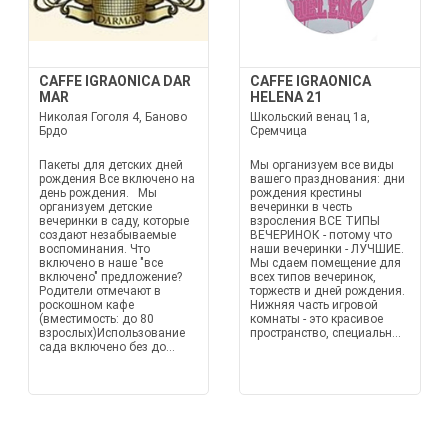
CAFFE IGRAONICA DAR
CAFFE IGRAONICA
MAR
HELENA 21
Николая Гоголя 4, Баново
Школьский венац 1а,
Брдо
Сремчица
Пакеты для детских дней
Мы организуем все виды
рождения Все включено на
вашего празднования: дни
день рождения. Мы
рождения крестины
организуем детские
вечеринки в честь
вечеринки в саду, которые
взросления ВСЕ ТИПЫ
создают незабываемые
ВЕЧЕРИНОК - потому что
воспоминания. Что
наши вечеринки - ЛУЧШИЕ.
включено в наше "все
Мы сдаем помещение для
включено" предложение?
всех типов вечеринок,
Родители отмечают в
торжеств и дней рождения.
роскошном кафе
Нижняя часть игровой
(вместимость: до 80
комнаты - это красивое
взрослых)Использование
пространство, специальн...
сада включено без до...