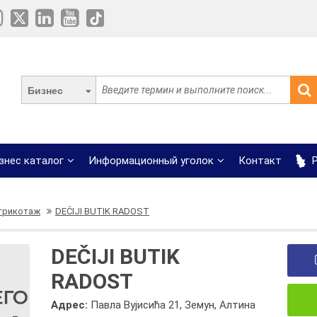
Бизнес
знес каталог
Информационный уголок
Контакт
Р
 трикотаж
DEČIJI BUTIK RADOST
DEČIJI BUTIK
RADOST
Адрес:
Павла Вујисића 21, Земун, Алтина