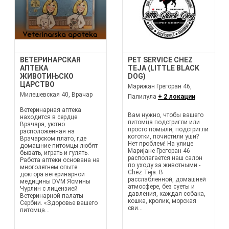
ВЕТЕРИНАРСКАЯ
PET SERVICE CHEZ
АПТЕКА
TEJA (LITTLE BLACK
ЖИВОТИЊСКО
DOG)
ЦАРСТВО
Марижан Грегоран 46,
Милешевская 40, Врачар
Палилула
+ 2 локации
Ветеринарная аптека
Вам нужно, чтобы вашего
находится в сердце
питомца подстригли или
Врачара, уютно
просто помыли, подстригли
расположенная на
коготки, почистили уши?
Врачарском плато, где
Нет проблем! На улице
домашние питомцы любят
Маријане Грегоран 46
бывать, играть и гулять.
располагается наш салон
Работа аптеки основана на
по уходу за животными -
многолетнем опыте
Chez Teja. В
доктора ветеринарной
расслабленной, домашней
медицины DVM Ясмины
атмосфере, без суеты и
Чурлин с лицензией
давления, каждая собака,
Ветеринарной палаты
кошка, кролик, морская
Сербии. «Здоровье вашего
сви...
питомца...