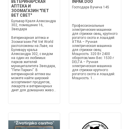
ВЕТЕРИНАРСКАЯ
INPAK DOO
АПТЕКА И
Господара Вучича 145
ЗООМАГАЗИН "ПЕТ
ВЕТ СВЕТ"
Бульвар Краля Александра
302, помещение 16,
Профессиональные
Звездара
электрические машинки
для стрижки овец, крупного
Ветеринарная аптека и
рогатого скота и лошадей:
Зоомагазин Pet Vet World
XTRA – Ручная
расположены на Льве, на
электрическая машинка
Булевару краља
для стрижки овец:
Александра 302, с видом
Мощность: 320 Вт 2400
на один из любимых
оборотов/мин Вес: 1530 г
парков жителей
DELTA – Ручная
муниципалитета Звездара,
электрическая машинка
"Пети Паркич". В
для стрижки крупного
ветеринарной аптеке вы
рогатого скота и лошадей:
можете найти широкий
Мощность: 1...
ассортимент продуктов,
лекарств и ветеринарных
диет для домашних живо...