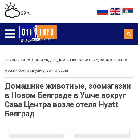
29 ℃
Начальная
Дом и сад
Домашние животные, зоомагазин
Новый белград ушче, центр савы
Домашние животные, зоомагазин
в Новом Белграде в Ушче вокруг
Сава Центра возле отеля Hyatt
Белград