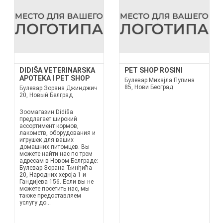
DIDIŠA VETERINARSKA
PET SHOP ROSINI
APOTEKA I PET SHOP
Булевар Михајла Пупина
85, Нови Београд
Булевар Зорана Джинджич
20, Новый Белград
Зоомагазин Didiša
предлагает широкий
ассортимент кормов,
лакомств, оборудования и
игрушек для ваших
домашних питомцев. Вы
можете найти нас по трем
адресам в Новом Белграде:
Булевар Зорана Ђинђића
20, Народних хероја 1 и
Гандијева 156. Если вы не
можете посетить нас, мы
также предоставляем
услугу до...