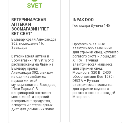
ВЕТЕРИНАРСКАЯ
INPAK DOO
АПТЕКА И
Господара Вучича 145
ЗООМАГАЗИН "ПЕТ
ВЕТ СВЕТ"
Бульвар Краля Александра
302, помещение 16,
Профессиональные
Звездара
электрические машинки
для стрижки овец, крупного
Ветеринарная аптека и
рогатого скота и лошадей:
Зоомагазин Pet Vet World
XTRA – Ручная
расположены на Льве, на
электрическая машинка
Булевару краља
для стрижки овец:
Александра 302, с видом
Мощность: 320 Вт 2400
на один из любимых
оборотов/мин Вес: 1530 г
парков жителей
DELTA – Ручная
муниципалитета Звездара,
электрическая машинка
"Пети Паркич". В
для стрижки крупного
ветеринарной аптеке вы
рогатого скота и лошадей:
можете найти широкий
Мощность: 1...
ассортимент продуктов,
лекарств и ветеринарных
диет для домашних живо...