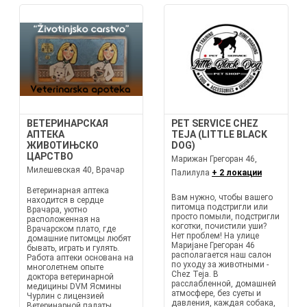
ВЕТЕРИНАРСКАЯ
PET SERVICE CHEZ
АПТЕКА
TEJA (LITTLE BLACK
ЖИВОТИЊСКО
DOG)
ЦАРСТВО
Марижан Грегоран 46,
Милешевская 40, Врачар
Палилула
+ 2 локации
Ветеринарная аптека
Вам нужно, чтобы вашего
находится в сердце
питомца подстригли или
Врачара, уютно
просто помыли, подстригли
расположенная на
коготки, почистили уши?
Врачарском плато, где
Нет проблем! На улице
домашние питомцы любят
Маријане Грегоран 46
бывать, играть и гулять.
располагается наш салон
Работа аптеки основана на
по уходу за животными -
многолетнем опыте
Chez Teja. В
доктора ветеринарной
расслабленной, домашней
медицины DVM Ясмины
атмосфере, без суеты и
Чурлин с лицензией
давления, каждая собака,
Ветеринарной палаты