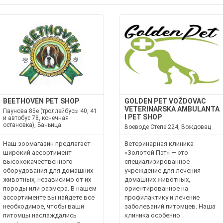
BEETHOVEN PET SHOP
GOLDEN PET VOŽDOVAC
VETERINARSKA AMBULANTA
Паунова 85е (троллейбусы 40, 41
I PET SHOP
и автобус 78, конечная
остановка), Баньица
Воеводе Степе 224, Вождовац
Наш зоомагазин предлагает
Ветеринарная клиника
широкий ассортимент
«Золотой Пэт» — это
высококачественного
специализированное
оборудования для домашних
учреждение для лечения
животных, независимо от их
домашних животных,
породы или размера. В нашем
ориентированное на
ассортименте вы найдете все
профилактику и лечение
необходимое, чтобы ваши
заболеваний питомцев. Наша
питомцы наслаждались
клиника особенно