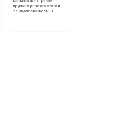
машинка для стрижки
крупного рогатого скота и
лошадей: Мощность: 1...