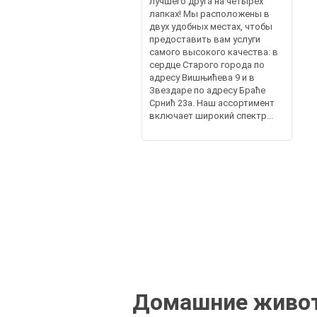
лучшего друга на четырех
лапках! Мы расположены в
двух удобных местах, чтобы
предоставить вам услуги
самого высокого качества: в
сердце Старого города по
адресу Вишњићева 9 и в
Звездаре по адресу Браће
Срнић 23а. Наш ассортимент
включает широкий спектр...
Домашние живот