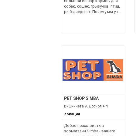
большой выбор кормов для
собак, кошек, грызунов, птиц,
рыб и черепах. Почему мы ун...
PET SHOP SIMBA
Вишничева 9, Дорчол
+ 1
локации
Добро пожаловать в
зоомагазин Simba - вашего