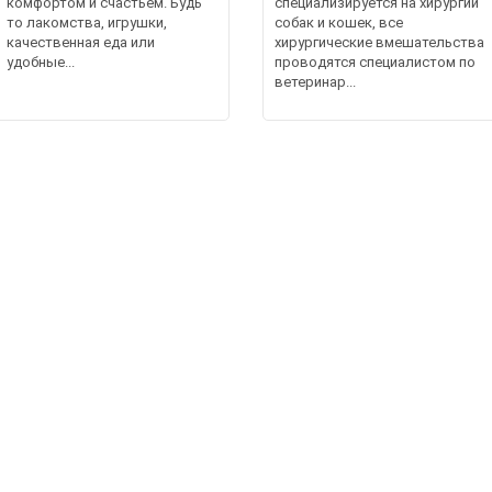
комфортом и счастьем. Будь
специализируется на хирургии
то лакомства, игрушки,
собак и кошек, все
качественная еда или
хирургические вмешательства
удобные...
проводятся специалистом по
ветеринар...