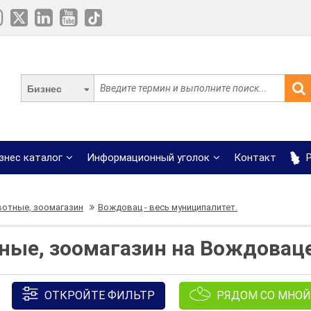
Бизнес
знес каталог
Информационный уголок
Контакт
Р
отные, зоомагазин
Вождовац - весь муниципалитет.
ые, зоомагазин на Вождоваце
ОТКРОЙТЕ ФИЛЬТР
РЯДОМ СО МНОЙ