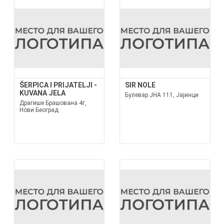
ŠERPICA I PRIJATELJI -
SIR NOLE
KUVANA JELA
Булевар ЈНА 111, Јајинци
Драгише Брашована 4г,
Нови Београд