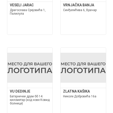
VESELI JARAC
VRNJAČKA BANJA
Драгослава Срејовића 1,
Синђелићева 6, Врачар
Палилула
VU DEDINJE
ZLATNA KAŠIKA
Батајнички друм бб 14.
Николе Добровића 16а
километар (код нове Ковид
болнице)