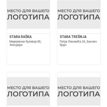
STARA RAŠKA
STARA TREŠNJA
Миријевски булевар 88,
Петра Лековића 26, Баново
Звездара
брдо