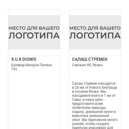
S.U.R DIONIS
САЛАШ СТРЕМЕН
Булевар Михајла Пупина
Савская бб, Яково
10з
Салаш Стремен находится
в 20 км от Нового Белграда
в поселке Яково. Мы
находимся всего в 1 км от
Савы, и наша цель -
предоставить всем
любителям природы,
отдыха, домашней кухни и
животных уникальный
опыт. Мы приложили много
усилий, чтобы создать
приятную атмосферу для