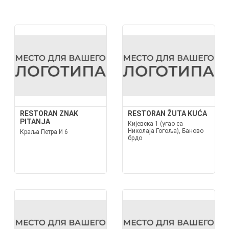
RESTORAN ZNAK
RESTORAN ŽUTA KUĆA
PITANJA
Кијевска 1 (угао са
Николаја Гогоља), Баново
Краља Петра И 6
брдо