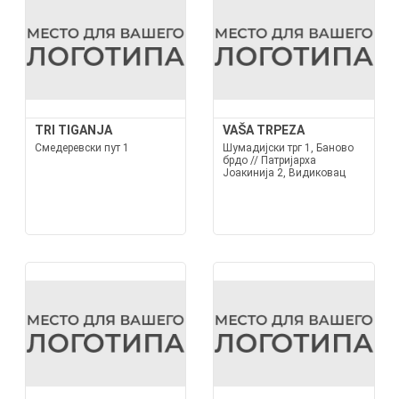
TRI TIGANJA
VAŠA TRPEZA
Смедеревски пут 1
Шумадијски трг 1, Баново
брдо // Патријарха
Јоакинија 2, Видиковац