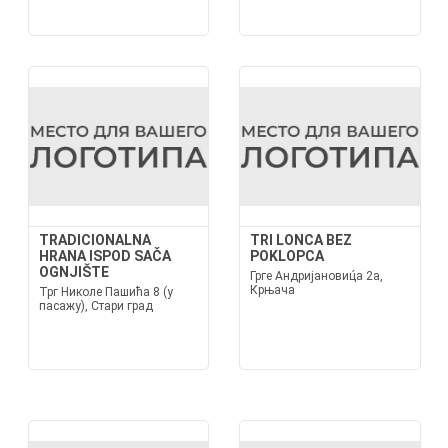
TRADICIONALNA
TRI LONCA BEZ
HRANA ISPOD SAČA
POKLOPCA
OGNJIŠTE
Грге Андријановиц́а 2а,
Крњача
Трг Николе Пашића 8 (у
пасажу), Стари град