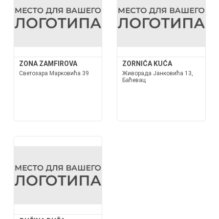
ZONA ZAMFIROVA
ZORNIĆA KUĆA
Светозара Марковића 39
Живорада Јанковића 13,
Баћевац