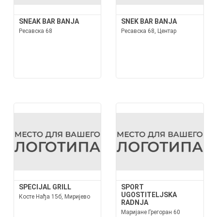
SNEAK BAR BANJA
SNEK BAR BANJA
Ресавска 68
Ресавска 68, Центар
SPECIJAL GRILL
SPORT
UGOSTITELJSKA
Косте Нађа 15б, Миријево
RADNJA
Маријане Грегоран 60