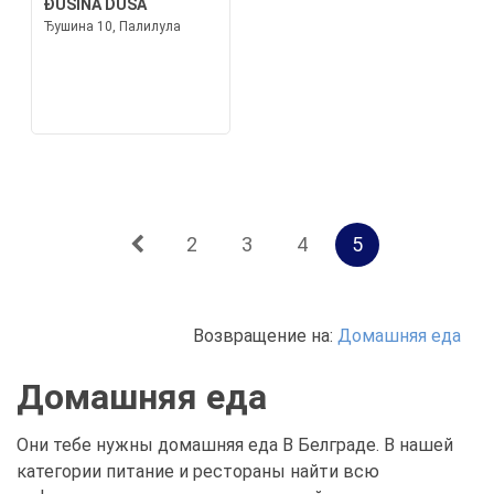
ĐUŠINA DUŠA
Ђушина 10, Палилула
2
3
4
5
Возвращение на:
Домашняя еда
Домашняя еда
Они тебе нужны домашняя еда В Белграде. В нашей
категории питание и рестораны найти всю