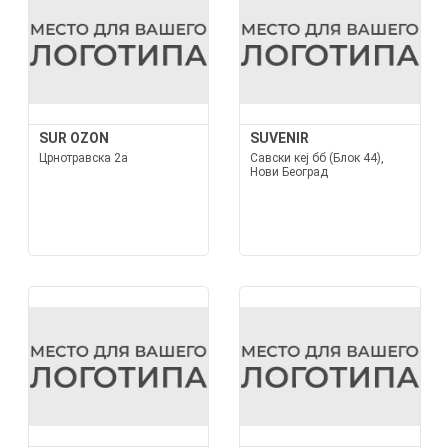
SUR OZON
SUVENIR
Црнотравска 2а
Савски кеј бб (Блок 44),
Нови Београд