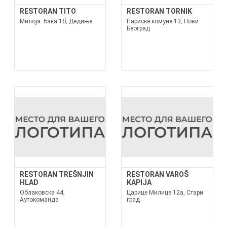
RESTORAN TITO
RESTORAN TORNIK
Милоја Ђака 1б, Дедиње
Париске комуне 13, Нови
Београд
RESTORAN TREŠNJIN
RESTORAN VAROŠ
HLAD
KAPIJA
Облаковска 44,
Царице Милице 12а, Стари
Аутокоманда
град