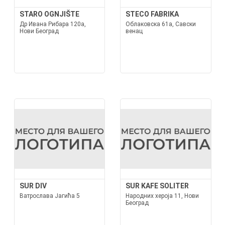
STARO OGNJIŠTE
STECO FABRIKA
Др Ивана Рибара 120а,
Облаковска 61а, Савски
Нови Београд
венац
SUR DIV
SUR KAFE SOLITER
Ватрослава Јагића 5
Народних хероја 11, Нови
Београд