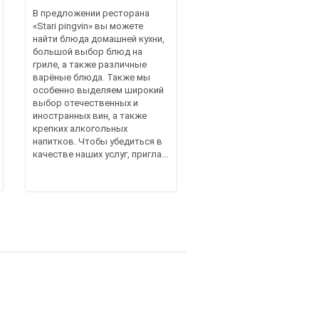
В предложении ресторана
«Stari pingvin» вы можете
найти блюда домашней кухни,
большой выбор блюд на
гриле, а также различные
варёные блюда. Также мы
особенно выделяем широкий
выбор отечественных и
иностранных вин, а также
крепких алкогольных
напитков. Чтобы убедиться в
качестве наших услуг, пригла...