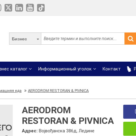
Бизнес
знес каталог
Информационный уголок
Контакт
Р
машняя еда
AERODROM RESTORAN & PIVNICA
AERODROM
RESTORAN & PIVNICA
Адрес:
Војвођанска 386д, Ледине