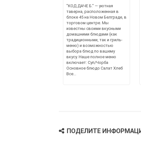
"КОД ДАЧЕ Б." — уютная
таверна, расположенная в
блоке 45 на Новом Белграде, в
торговом центре. Мы
известны своими вкусными
домашними блюдами (как
традиционными, так и гриль-
меню) и возможностью
выбора блюд по вашему
вкусу. Наше полное меню
включает: Суп/Чорба
Основное блюдо Салат Хлеб
Все...
ПОДЕЛИТЕ ИНФОРМАЦ