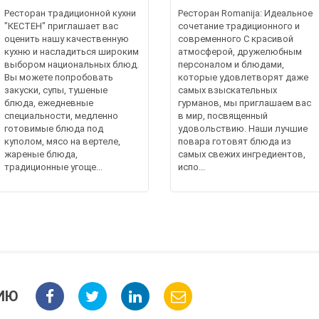
Ресторан традиционной кухни
Ресторан Romanija: Идеальное
"КЕСТЕН" приглашает вас
сочетание традиционного и
оценить нашу качественную
современного С красивой
кухню и насладиться широким
атмосферой, дружелюбным
выбором национальных блюд.
персоналом и блюдами,
Вы можете попробовать
которые удовлетворят даже
закуски, супы, тушеные
самых взыскательных
блюда, ежедневные
гурманов, мы приглашаем вас
специальности, медленно
в мир, посвященный
готовимые блюда под
удовольствию. Наши лучшие
куполом, мясо на вертеле,
повара готовят блюда из
жареные блюда,
самых свежих ингредиентов,
традиционные угоще...
испо...
ИЮ