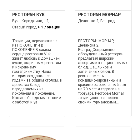
РЕСТОРАН ВУК
РЕСТОРАН МОРНАР
Вука Караджича, 12,
Дечанска 2, Белград
Старый город
+ 1 локации
Традиции, передающиеся
РЕСТОРАН МОРНАР,
из ПОКОЛЕНИЯ В
Дечанска 2,
ПОКОЛЕНИЕ В самом
БелградСовременно
сердце ресторана Vuk
оборудованный ресторан
живёт любовь к домашней
предлагает широкий
кухне, старинным рецептам
ассортимент национальных
и искреннему
блюд, шашлыков и
гостеприимству. Наша
запеченных блюд. В
история создавалась
ресторане есть
годами за общим столом, в
кондиционированный и
ароматах блюд,
красиво оформленный зал
передаваемых из
на 70 мест и терраса на
поколения в поколение.
тротуаре. Ресторан Мornar
Каждое блюдо мы готовим
традиционно известен
с заботой и ув...
своими гурманскими...