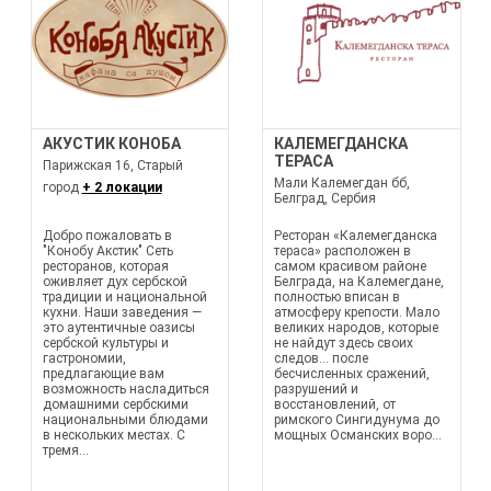
АКУСТИК КОНОБА
КАЛЕМЕГДАНСКА
ТЕРАСА
Парижская 16, Старый
Мали Калемегдан бб,
город
+ 2 локации
Белград, Сербия
Добро пожаловать в
Ресторан «Калемегданска
"Конобу Акстик" Сеть
тераса» расположен в
ресторанов, которая
самом красивом районе
оживляет дух сербской
Белграда, на Калемегдане,
традиции и национальной
полностью вписан в
кухни. Наши заведения —
атмосферу крепости. Мало
это аутентичные оазисы
великих народов, которые
сербской культуры и
не найдут здесь своих
гастрономии,
следов... после
предлагающие вам
бесчисленных сражений,
возможность насладиться
разрушений и
домашними сербскими
восстановлений, от
национальными блюдами
римского Сингидунума до
в нескольких местах. С
мощных Османских воро...
тремя...