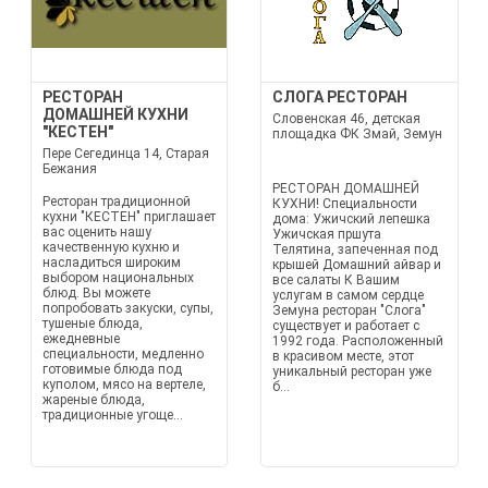
РЕСТОРАН
СЛОГА РЕСТОРАН
ДОМАШНЕЙ КУХНИ
Словенская 46, детская
"КЕСТЕН"
площадка ФК Змай, Земун
Пере Сегединца 14, Старая
Бежания
РЕСТОРАН ДОМАШНЕЙ
Ресторан традиционной
КУХНИ! Специальности
кухни "КЕСТЕН" приглашает
дома: Ужичский лепешка
вас оценить нашу
Ужичская пршута
качественную кухню и
Телятина, запеченная под
насладиться широким
крышей Домашний айвар и
выбором национальных
все салаты К Вашим
блюд. Вы можете
услугам в самом сердце
попробовать закуски, супы,
Земуна ресторан "Слога"
тушеные блюда,
существует и работает с
ежедневные
1992 года. Расположенный
специальности, медленно
в красивом месте, этот
готовимые блюда под
уникальный ресторан уже
куполом, мясо на вертеле,
б...
жареные блюда,
традиционные угоще...