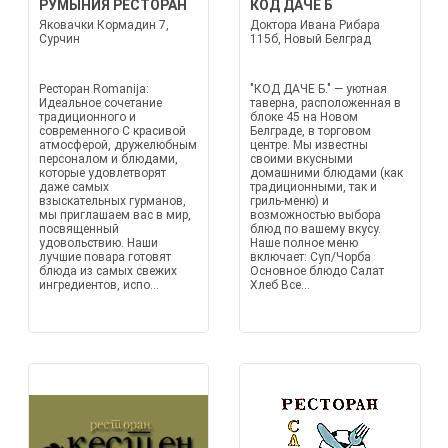
РУМЫНИЯ РЕСТОРАН
КОД ДАЧЕ Б
Яковачки Кормадин 7,
Доктора Ивана Рибара
Сурчин
115б, Новый Белград
Ресторан Romanija:
"КОД ДАЧЕ Б." — уютная
Идеальное сочетание
таверна, расположенная в
традиционного и
блоке 45 на Новом
современного С красивой
Белграде, в торговом
атмосферой, дружелюбным
центре. Мы известны
персоналом и блюдами,
своими вкусными
которые удовлетворят
домашними блюдами (как
даже самых
традиционными, так и
взыскательных гурманов,
гриль-меню) и
мы приглашаем вас в мир,
возможностью выбора
посвященный
блюд по вашему вкусу.
удовольствию. Наши
Наше полное меню
лучшие повара готовят
включает: Суп/Чорба
блюда из самых свежих
Основное блюдо Салат
ингредиентов, испо...
Хлеб Все...