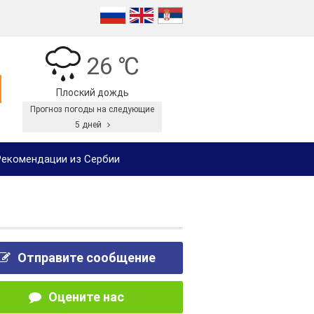
26 ℃
Плоский дождь
Прогноз погоды на следующие
5 дней
екомендации из Сербии
Отправите сообщение
Оцените нас