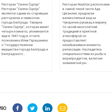
Ресторан "Careva Ćuprija"
Ресторан Nautičar расположен
Ресторан "Careva Ćuprija"
в самой тихой части Ада
является одним из старейших
Циганлия, предлагая
ресторанов и символом
великолепный вид на
города Белграда. Таверна
Чукарички рукавац и марину.
"Careva Ćuprija", которая имеет
Со своей многолетней
четыре комнаты, упоминается
традицией и приятной
еще в 1847 году в отчете
атмосферой он
полковника Илии Гарашанина
предоставляет
о "государственном
незабываемые моменты
имуществе города Белграда и
релаксации. Насладитесь
Белградского...
специальностями из рыбы и
морепродуктов, включая
знаменитый ры...
ИЮ