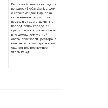
Ресторан Alternativa находится
по адресу Zvečanska 1, рядом
с Автокомандой. Парковка,
сад и зелёная территория
позволяют вам отдохнуть от
повседневной городской
суеты. В приятной атмосфере
и по-домашнему уютной
обстановке хозяин ресторана
вместе со своим персоналом
сделает всё возможное,
чтобы кажды...