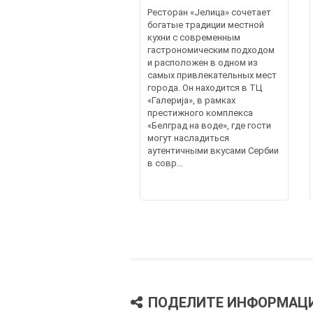
Ресторан «Јелица» сочетает
богатые традиции местной
кухни с современным
гастрономическим подходом
и расположен в одном из
самых привлекательных мест
города. Он находится в ТЦ
«Галерија», в рамках
престижного комплекса
«Белград на воде», где гости
могут насладиться
аутентичными вкусами Сербии
в совр...
ПОДЕЛИТЕ ИНФОРМАЦ