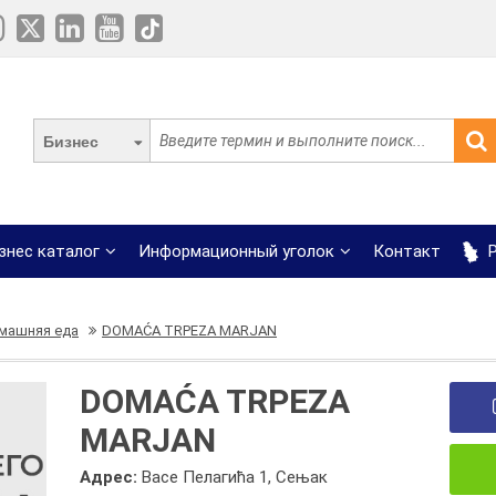
Бизнес
знес каталог
Информационный уголок
Контакт
Р
машняя еда
DOMAĆA TRPEZA MARJAN
DOMAĆA TRPEZA
MARJAN
Адрес:
Васе Пелагића 1, Сењак