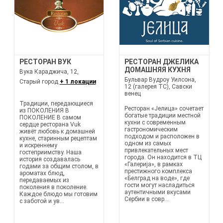
РЕСТОРАН ВУК
РЕСТОРАН ДЖЕЛИКА
ДОМАШНЯЯ КУХНЯ
Вука Караджича, 12,
Бульвар Вудроу Уилсона,
Старый город
+ 1 локации
12 (галерея TC), Савски
венец
Традиции, передающиеся
Ресторан «Јелица» сочетает
из ПОКОЛЕНИЯ В
богатые традиции местной
ПОКОЛЕНИЕ В самом
кухни с современным
сердце ресторана Vuk
гастрономическим
живёт любовь к домашней
подходом и расположен в
кухне, старинным рецептам
одном из самых
и искреннему
привлекательных мест
гостеприимству. Наша
города. Он находится в ТЦ
история создавалась
«Галерија», в рамках
годами за общим столом, в
престижного комплекса
ароматах блюд,
«Белград на воде», где
передаваемых из
гости могут насладиться
поколения в поколение.
аутентичными вкусами
Каждое блюдо мы готовим
Сербии в совр...
с заботой и ув...