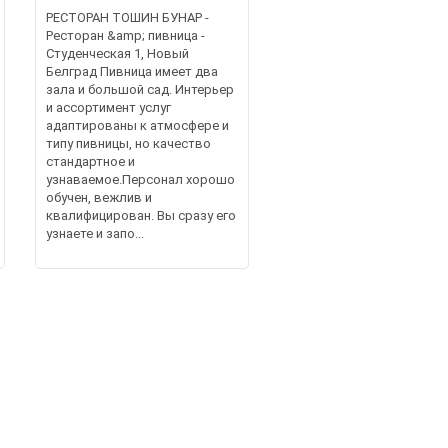
РЕСТОРАН ТОШИН БУНАР -
Ресторан &amp; пивница -
Студенческая 1, Новый
Белград Пивница имеет два
зала и большой сад. Интерьер
и ассортимент услуг
адаптированы к атмосфере и
типу пивницы, но качество
стандартное и
узнаваемое.Персонал хорошо
обучен, вежлив и
квалифицирован. Вы сразу его
узнаете и запо...