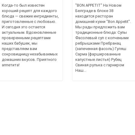
Когда-то был известен
"BON APPETIT" На Новом
хороший рецепт для каждого
Белграде в блоке 38
блюда — свежие ингредиенты,
находится ресторан
приготовленные с любовью.
домашней кухни "Bon Appetit".
И сегодня это остается
Мы рады предложить вам
актуальным. Вдохновленные
традиционные блюда: Супы
проверенными рецептами
Фасолевый суп с копчеными
наших бабушек, мы
ребрышками Пребранац
представляем вам
(запеченная фасоль) Гуляш
сокровищницу незабываемых
Сарма (фаршированные
домашних вкусов. Приятного
капустные листья) Рубец
аппетита!
Свиная рулька с гарниром
Наш...