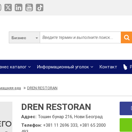
Бизнес
знес каталог
Информационный уголок
Контакт
Р
машняя еда
DREN RESTORAN
DREN RESTORAN
Адрес:
Тошин бунар 216, Нови Београд
Телефон:
+381 11 2696 333
,
+381 65 2000
493