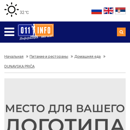
32 ℃
Начальная
Питание и рестораны
Домашняя еда
DUNAVSKA PRIČA