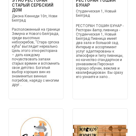
ЭТНО РЕСТОРАН
РЕСТОРАН ТОШИН
СТАРЫЙ СЕРБСКИЙ
БУНАР
ДОМ
Студенческая 1, Новый
Белград
Джона Кеннеди 10п, Нови
Белград
РЕСТОРАН ТОШИН БУНАР -
Расположенный на границе
Ресторан &amp; пивница -
Земуна и Нового Белграда,
Студенческая 1, Новый
среди высотных
Белград Пивница имеет
небоскребов, "Стара српска
два зала и большой сад.
кућа" выглядит нереально.
Интерьер и ассортимент
Цель этого этно-ресторана
услуг адаптированы к
– дать каждому
атмосфере и типу пивницы,
почувствовать запахи
но качество стандартное и
старых времен и вспомнить
узнаваемое.Персонал
свое детство. Богатый
хорошо обучен, вежлив и
выбор хороших вин из
квалифицирован. Вы сразу
знаменитых винных
его узнаете и запо...
погребов, наряду с многим
друг...