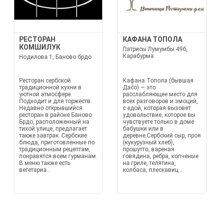
РЕСТОРАН
КАФАНА ТОПОЛА
КОМШИЛУК
Патрисы Лумумбы 49б,
Карабурма
Нодилова 1, Баново брдо
Ресторан сербской
Кафана Топола (бывшая
традиционной кухни в
Даčo) — это
уютной атмосфере.
расслабляющее место для
Подходит и для торжеств.
всех разговоров и эмоций,
Недавно открывшийся
с едой, которая вызовет
ресторан в районе Баново
удовольствие, которое вы
Брдо, расположенный на
чувствуете только в доме
тихой улице, предлагает
бабушки или в
также завтрак. Сербские
деревне.Сербский сыр, проя
блюда, приготовленные по
(кукурузный хлеб),
традиционным рецептам,
прошутто, вареная
понравятся всем гурманам.
говядина, ребра, копченые
В меню также есть
на гриле, телятина,
вегетариа...
колбаса, плескавиц...