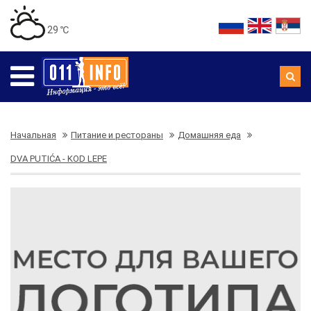
29 ℃
Начальная
Питание и рестораны
Домашняя еда
DVA PUTIĆA - KOD LEPE