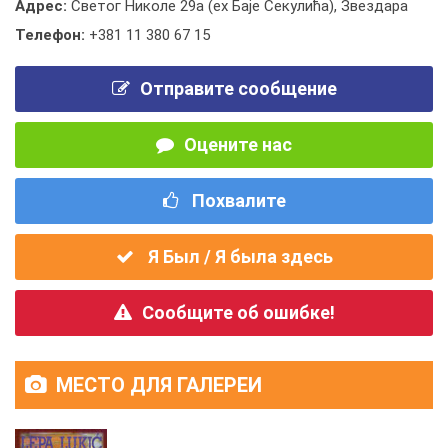
Адрес:
Светог Николе 29а (еx Баје Секулића), Звездара
Телефон:
+381 11 380 67 15
Отправите сообщение
Оцените нас
Похвалите
Я Был / Я была здесь
Сообщите об ошибке!
МЕСТО ДЛЯ ГАЛЕРЕИ