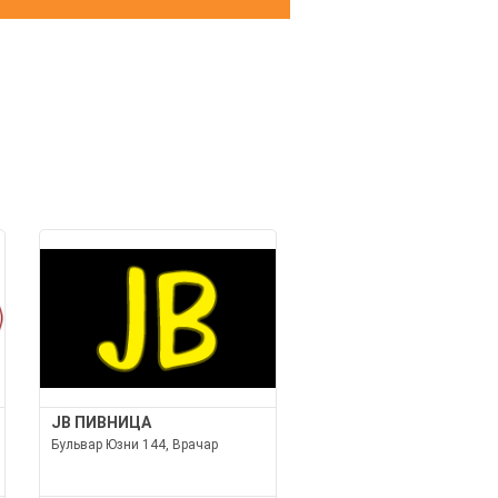
И
JB ПИВНИЦА
Бульвар Юзни 144, Врачар