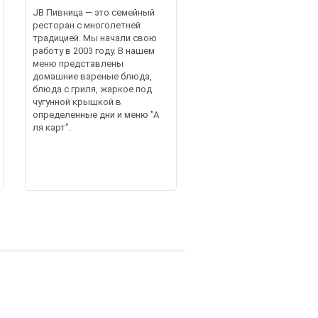
JB Пивница — это семейный
ресторан с многолетней
традицией. Мы начали свою
работу в 2003 году. В нашем
меню представлены
домашние вареные блюда,
блюда с гриля, жаркое под
чугунной крышкой в
определенные дни и меню "А
ля карт".