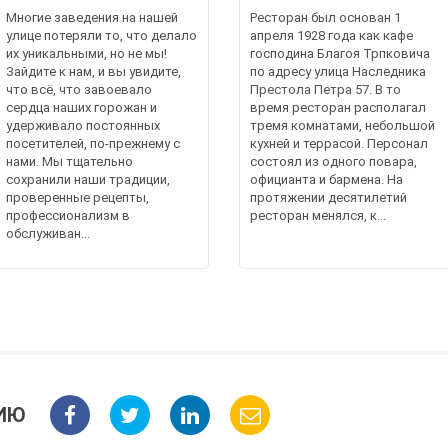
Многие заведения на нашей
Ресторан был основан 1
улице потеряли то, что делало
апреля 1928 года как кафе
их уникальными, но не мы!
господина Благоя Трпковича
Зайдите к нам, и вы увидите,
по адресу улица Наследника
что всё, что завоевало
Престола Петра 57. В то
сердца наших горожан и
время ресторан располагал
удерживало постоянных
тремя комнатами, небольшой
посетителей, по-прежнему с
кухней и террасой. Персонал
нами. Мы тщательно
состоял из одного повара,
сохранили наши традиции,
официанта и бармена. На
проверенные рецепты,
протяжении десятилетий
профессионализм в
ресторан менялся, к...
обслуживан...
ИЮ