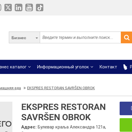
Бизнес
знес каталог
Информационный уголок
Контакт
Р
машняя еда
EKSPRES RESTORAN SAVRŠEN OBROK
EKSPRES RESTORAN
SAVRŠEN OBROK
Адрес:
Булевар краља Александра 121а,